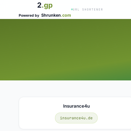
2
.gp
URL SHORTENER
Shrunken
.com
Powered by
Insurance4u
insurance4u.de