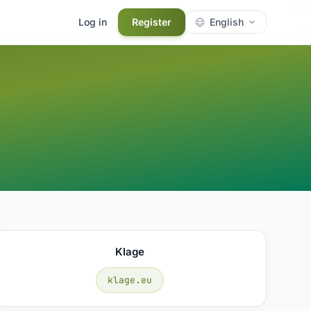
Log in
Register
English
Klage
klage.eu