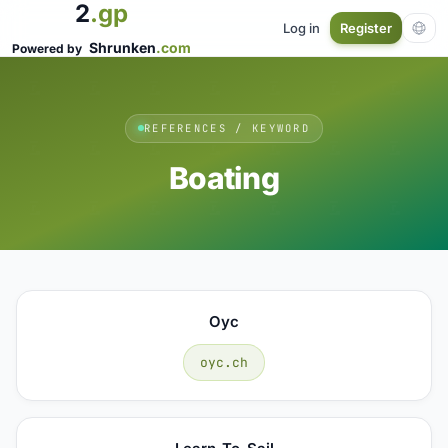
2
.gp
Log in
Register
Shrunken
.com
Powered by
REFERENCES / KEYWORD
Boating
Oyc
oyc.ch