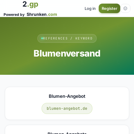
2
.gp
Log in
Register
Shrunken
.com
Powered by
REFERENCES / KEYWORD
Blumenversand
Blumen-Angebot
blumen-angebot.de