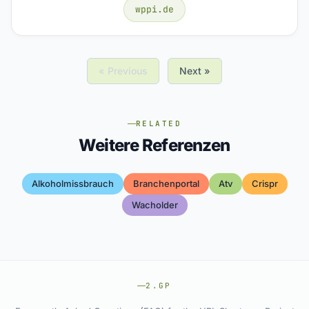
wppi.de
« Previous
Next »
RELATED
Weitere Referenzen
Alkoholmissbrauch
Branchenportal
Atv
Crispr
Wacholder
2.GP