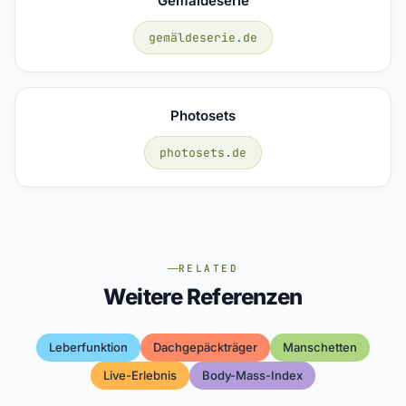
Gemäldeserie
gemäldeserie.de
Photosets
photosets.de
RELATED
Weitere Referenzen
Leberfunktion
Dachgepäckträger
Manschetten
Live-Erlebnis
Body-Mass-Index