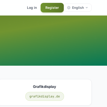
Log in
Register
English
Grafikdisplay
grafikdisplay.de