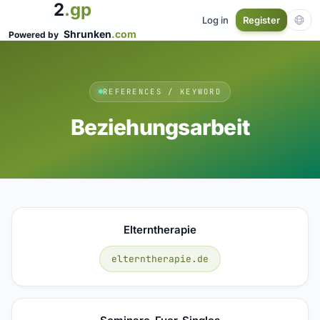
2
.gp
Log in
Register
Shrunken
.com
Powered by
REFERENCES / KEYWORD
Beziehungsarbeit
Elterntherapie
elterntherapie.de