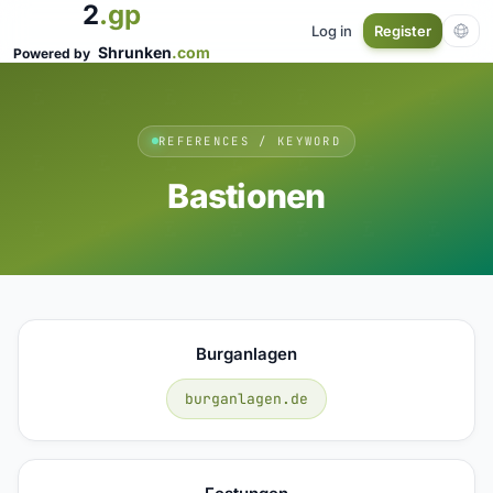
2
.gp
Log in
Register
Shrunken
.com
Powered by
REFERENCES / KEYWORD
Bastionen
Burganlagen
burganlagen.de