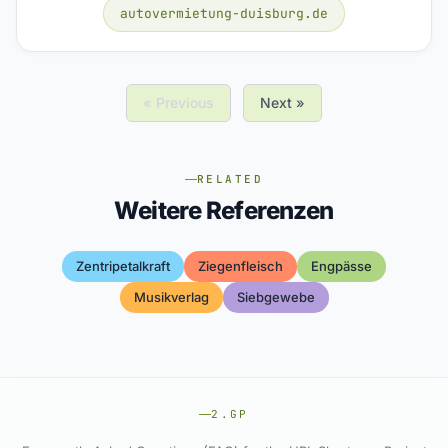
autovermietung-duisburg.de
« Previous
Next »
RELATED
Weitere Referenzen
Zentripetalkraft
Ziegenfleisch
Engpässe
Musikverlag
Siebgewebe
2.GP