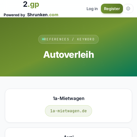
2
.gp
Log in
Register
Shrunken
.com
Powered by
REFERENCES / KEYWORD
Autoverleih
1a-Mietwagen
1a-mietwagen.de