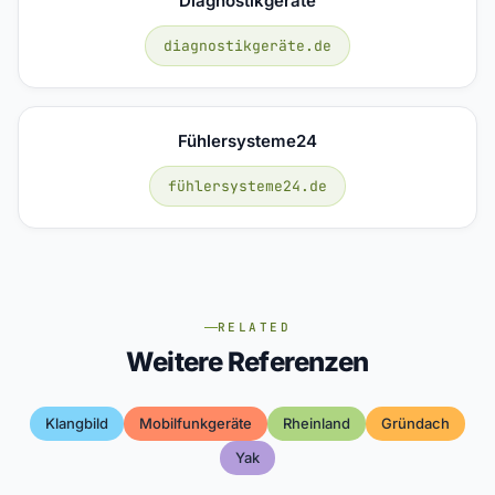
Diagnostikgeräte
diagnostikgeräte.de
Fühlersysteme24
fühlersysteme24.de
RELATED
Weitere Referenzen
Klangbild
Mobilfunkgeräte
Rheinland
Gründach
Yak