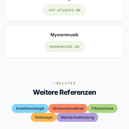
vst-plugins.de
Myownmusik
myownmusik.de
RELATED
Weitere Referenzen
Anästhesiologie
Verbandsmaterial
Fitnesshose
Getaways
Wanderbekleidung