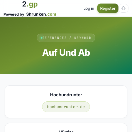
2
.gp
Log in
Register
Shrunken
.com
Powered by
REFERENCES / KEYWORD
Auf Und Ab
Hochundrunter
hochundrunter.de