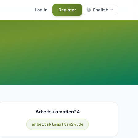
Log in
Register
English
Arbeitsklamotten24
arbeitsklamotten24.de