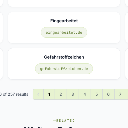
Eingearbeitet
eingearbeitet.de
Gefahrstoffzeichen
gefahrstoffzeichen.de
0
of
257
results
1
2
3
4
5
6
7
RELATED