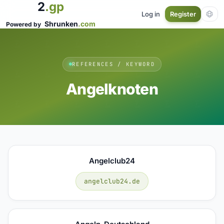
2
.gp
Log in
Register
Shrunken
.com
Powered by
REFERENCES / KEYWORD
Angelknoten
Angelclub24
angelclub24.de