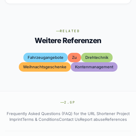
RELATED
Weitere Referenzen
Fahrzeugangebote
Zu
Drehtechnik
Weihnachtsgeschenke
Kontenmanagement
2.GP
Frequently Asked Questions (FAQ) for the URL Shortener Project
Imprint
Terms & Conditions
Contact Us
Report abuse
References