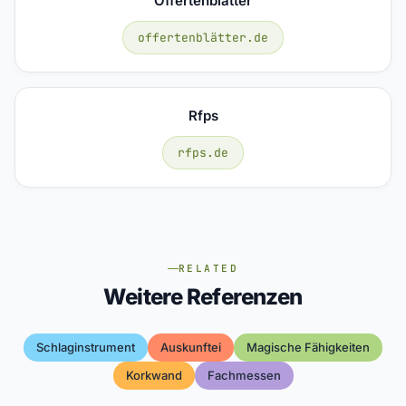
Offertenblätter
offertenblätter.de
Rfps
rfps.de
RELATED
Weitere Referenzen
Schlaginstrument
Auskunftei
Magische Fähigkeiten
Korkwand
Fachmessen