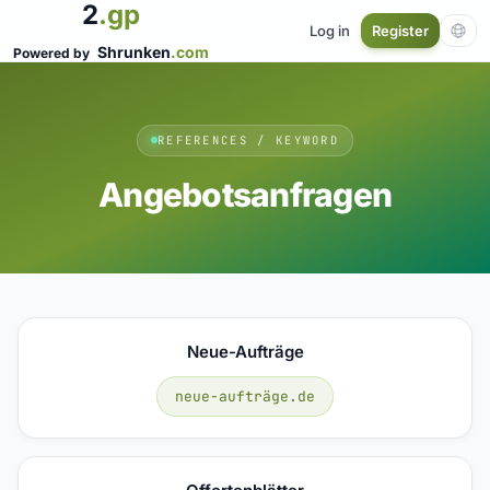
2
.gp
Log in
Register
Shrunken
.com
Powered by
REFERENCES / KEYWORD
Angebotsanfragen
Neue-Aufträge
neue-aufträge.de