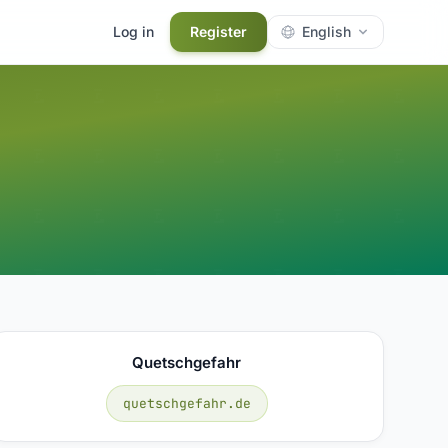
Log in
Register
English
Quetschgefahr
quetschgefahr.de