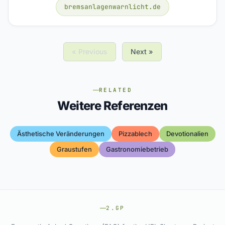
bremsanlagenwarnlicht.de
« Previous
Next »
RELATED
Weitere Referenzen
Ästhetische Veränderungen
Pizzablech
Devotionalien
Graustufen
Gastronomiebetrieb
2.GP