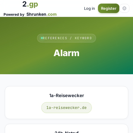
2
.gp
Log in
Register
Shrunken
.com
Powered by
REFERENCES / KEYWORD
Alarm
1a-Reisewecker
1a-reisewecker.de