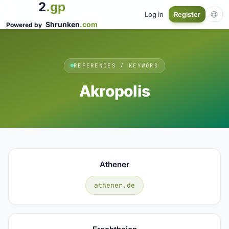
2
.gp
Log in
Register
Shrunken
.com
Powered by
REFERENCES / KEYWORD
Akropolis
Athener
athener.de