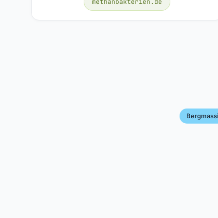
methanbakterien.de
Bergmass