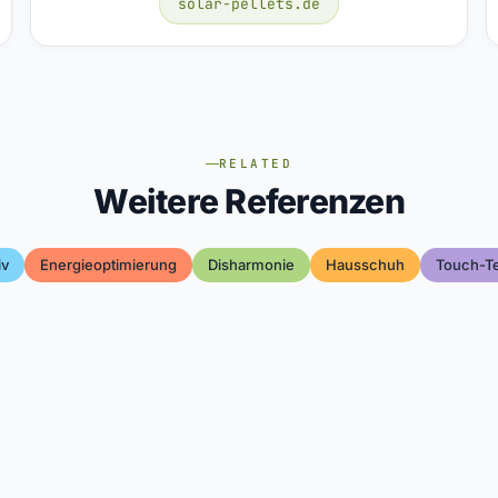
solar-pellets.de
RELATED
Weitere Referenzen
iv
Energieoptimierung
Disharmonie
Hausschuh
Touch-T