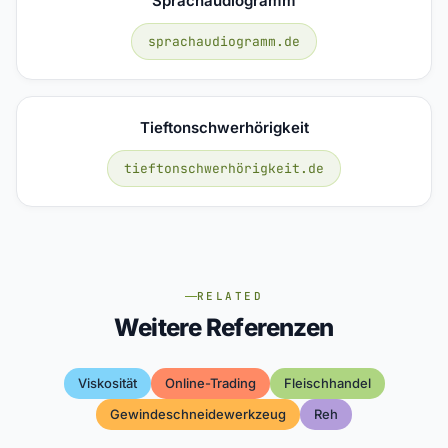
Sprachaudiogramm
sprachaudiogramm.de
Tieftonschwerhörigkeit
tieftonschwerhörigkeit.de
RELATED
Weitere Referenzen
Viskosität
Online-Trading
Fleischhandel
Gewindeschneidewerkzeug
Reh