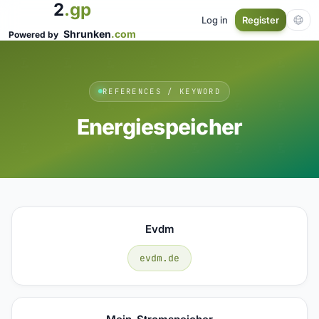
2
.gp
Log in
Register
Shrunken
.com
Powered by
REFERENCES / KEYWORD
Energiespeicher
Evdm
evdm.de